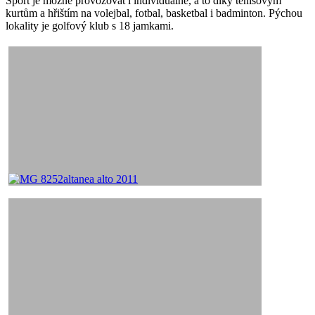
Sport je možné provozovat i individuálně, a to díky tenisovým
kurtům a hřištím na volejbal, fotbal, basketbal i badminton. Pýchou
lokality je golfový klub s 18 jamkami.