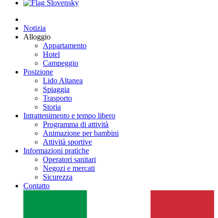
Slovensky
Notizia
Alloggio
Appartamento
Hotel
Campeggio
Posizione
Lido Altanea
Spiaggia
Trasporto
Storia
Intrattenimento e tempo libero
Programma di attività
Animazione per bambini
Attività sportive
Informazioni pratiche
Operatori sanitari
Negozi e mercati
Sicurezza
Contatto