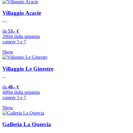
Villaggio Acacie
da
53,- €
200m dalla spiaggia
camere 5 e 7
Show
Villaggio Le Ginestre
da
48,- €
400m dalla spiaggia
camere 5 e 7
Show
Galleria La Quercia