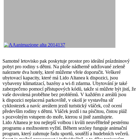
Samotné letovisko pak poskytuje prostor pro ideální prázdninový
pobyt pro rodiny s dětmi. Na ploše nádherně udržované zeleně
naleznete dva hotely, které můžeme vřele doporučit. Veškeré
ubytovací kapacity, které má Lido Altanea k dispozici, jsou
vybaveny klimatizací, bazény a wi-fi zdarma. Ubytování je také
zabezpečeno pomocí přístupových kódů, takže si můžete být jistí, že
vaše dovolená proběhne bez problémů. V každém z areálů jsou
k dispozici neplacená parkoviště, v okolí je vystavěna síť
cyklostezek a navíc areálem jezdí turistický vláček, což ocení
především rodiny s dětmi. Vláček jezdí i na písčitou, čistou pláž
s pozvolným vstupem do moře, kterou si jistě zamilujete.
Lido Altanea je tou nejlepší volbou i kvůli neuvěřitelně pestrému
programu a možnostem vyžití. Během sezóny funguje animační
program, který zahrnuje řadu sportů, soutěží a hudebních večerů.