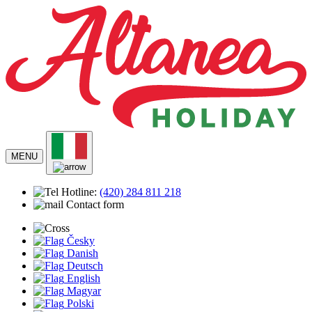
Notizia
Alloggio
Appartamento
Hotel
Campeggio
Posizione
Lido Altanea
MENU
Spiaggia
Trasporto
Hotline:
(420)
284 811 218
Storia
Contact form
Intrattenimento e tempo libero
Programma di attività
Animazione per bambini
Česky
Attività sportive
Danish
Informazioni pratiche
Deutsch
Operatori sanitari
English
Negozi e mercati
Magyar
Sicurezza
Polski
Contatto