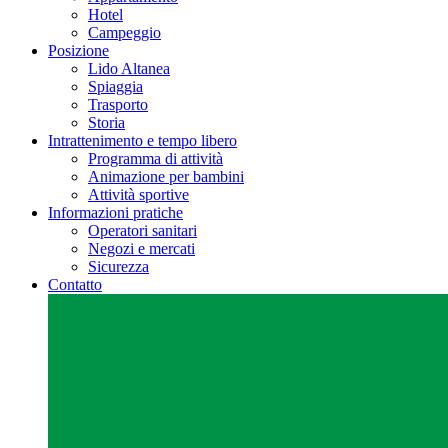
Hotel
Campeggio
Posizione
Lido Altanea
Spiaggia
Trasporto
Storia
Intrattenimento e tempo libero
Programma di attività
Animazione per bambini
Attività sportive
Informazioni pratiche
Operatori sanitari
Negozi e mercati
Sicurezza
Contatto