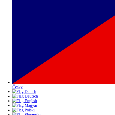
Česky
Danish
Deutsch
English
Magyar
Polski
Slovensky