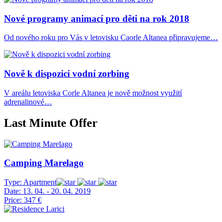
Nové programy animací pro děti na rok 2018
Od nového roku pro Vás v letovisku Caorle Altanea připravujeme…
Nově k dispozici vodní zorbing
V areálu letoviska Corle Altanea je nově možnost využití
adrenalinové…
Last Minute Offer
Camping Marelago
Type:
Apartment
Date:
13. 04. - 20. 04. 2019
Price:
347 €