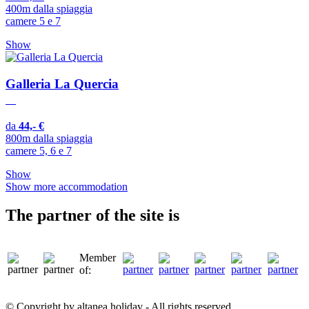
400m dalla spiaggia
camere 5 e 7
Show
Galleria La Quercia
da
44,- €
800m dalla spiaggia
camere 5, 6 e 7
Show
Show more accommodation
The partner of the site is
Member
of:
© Copyright by altanea.holiday - All rights reserved.