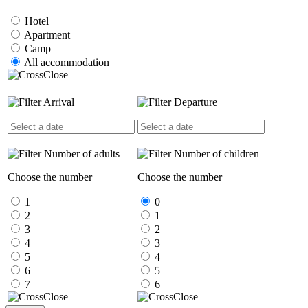
Hotel
Apartment
Camp
All accommodation
Close
Arrival
Departure
Number of adults
Number of children
Choose the number
Choose the number
1
0
2
1
3
2
4
3
5
4
6
5
7
6
Close
Close