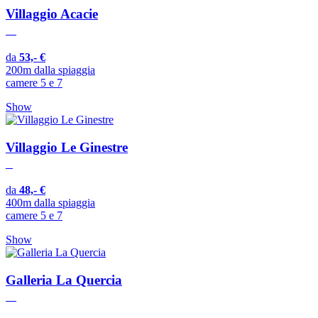
Villaggio Acacie
da
53,- €
200m dalla spiaggia
camere 5 e 7
Show
Villaggio Le Ginestre
da
48,- €
400m dalla spiaggia
camere 5 e 7
Show
Galleria La Quercia