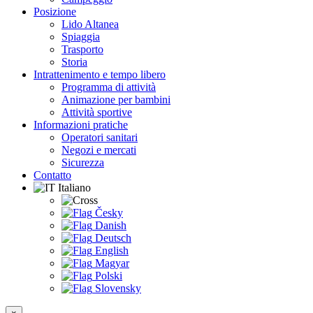
Posizione
Lido Altanea
Spiaggia
Trasporto
Storia
Intrattenimento e tempo libero
Programma di attività
Animazione per bambini
Attività sportive
Informazioni pratiche
Operatori sanitari
Negozi e mercati
Sicurezza
Contatto
Italiano
Česky
Danish
Deutsch
English
Magyar
Polski
Slovensky