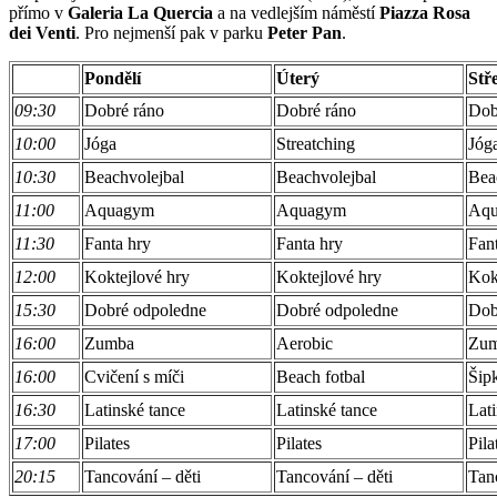
přímo v
Galeria La Quercia
a na vedlejším náměstí
Piazza Rosa
dei Venti
. Pro nejmenší pak v parku
Peter Pan
.
Pondělí
Úterý
Stř
09:30
Dobré ráno
Dobré ráno
Dob
10:00
Jóga
Streatching
Jóg
10:30
Beachvolejbal
Beachvolejbal
Bea
11:00
Aquagym
Aquagym
Aq
11:30
Fanta hry
Fanta hry
Fan
12:00
Koktejlové hry
Koktejlové hry
Kok
15:30
Dobré odpoledne
Dobré odpoledne
Dob
16:00
Zumba
Aerobic
Zu
16:00
Cvičení s míči
Beach fotbal
Šip
16:30
Latinské tance
Latinské tance
Lati
17:00
Pilates
Pilates
Pila
20:15
Tancování – děti
Tancování – děti
Tan