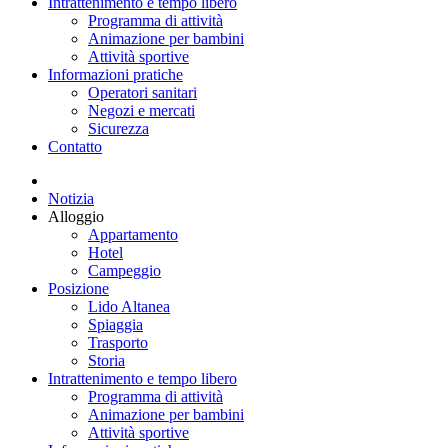
Intrattenimento e tempo libero
Programma di attività
Animazione per bambini
Attività sportive
Informazioni pratiche
Operatori sanitari
Negozi e mercati
Sicurezza
Contatto
Notizia
Alloggio
Appartamento
Hotel
Campeggio
Posizione
Lido Altanea
Spiaggia
Trasporto
Storia
Intrattenimento e tempo libero
Programma di attività
Animazione per bambini
Attività sportive