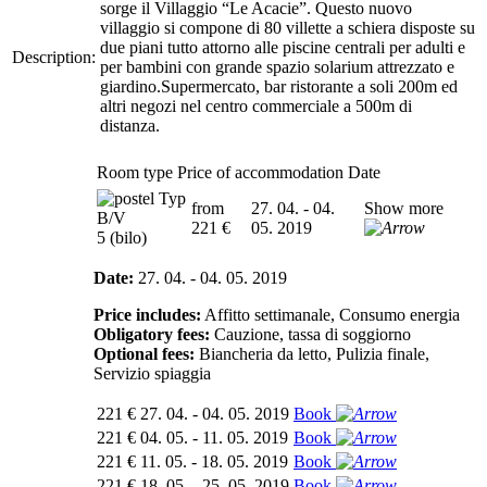
sorge il Villaggio “Le Acacie”. Questo nuovo
villaggio si compone di 80 villette a schiera disposte su
due piani tutto attorno alle piscine centrali per adulti e
Description:
per bambini con grande spazio solarium attrezzato e
giardino.Supermercato, bar ristorante a soli 200m ed
altri negozi nel centro commerciale a 500m di
distanza.
Room type
Price of accommodation
Date
Typ
from
27. 04. - 04.
Show more
B/V
221 €
05. 2019
5 (bilo)
Date:
27. 04. - 04. 05. 2019
Price includes:
Affitto settimanale, Consumo energia
Obligatory fees:
Cauzione, tassa di soggiorno
Optional fees:
Biancheria da letto, Pulizia finale,
Servizio spiaggia
221 €
27. 04. - 04. 05. 2019
Book
221 €
04. 05. - 11. 05. 2019
Book
221 €
11. 05. - 18. 05. 2019
Book
221 €
18. 05. - 25. 05. 2019
Book