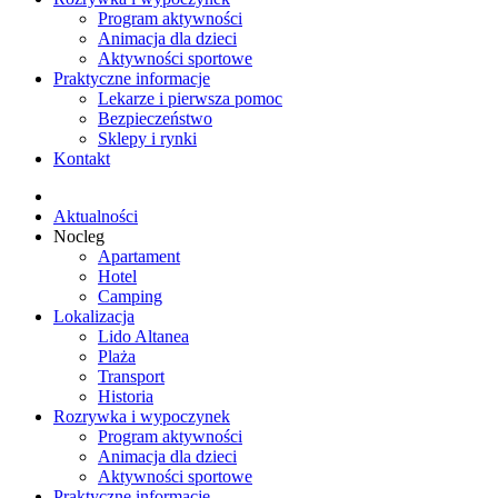
Program aktywności
Animacja dla dzieci
Aktywności sportowe
Praktyczne informacje
Lekarze i pierwsza pomoc
Bezpieczeństwo
Sklepy i rynki
Kontakt
Aktualności
Nocleg
Apartament
Hotel
Camping
Lokalizacja
Lido Altanea
Plaża
Transport
Historia
Rozrywka i wypoczynek
Program aktywności
Animacja dla dzieci
Aktywności sportowe
Praktyczne informacje