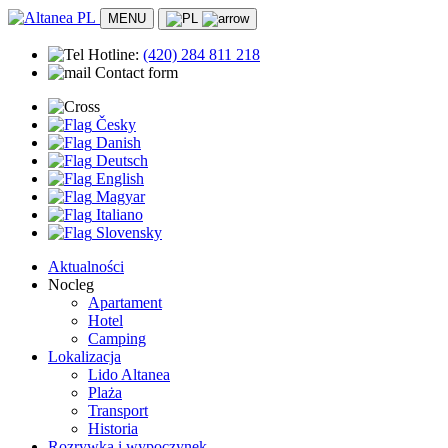
MENU
Hotline:
(420)
284 811 218
Contact form
Česky
Danish
Deutsch
English
Magyar
Italiano
Slovensky
Aktualności
Nocleg
Apartament
Hotel
Camping
Lokalizacja
Lido Altanea
Plaża
Transport
Historia
Rozrywka i wypoczynek