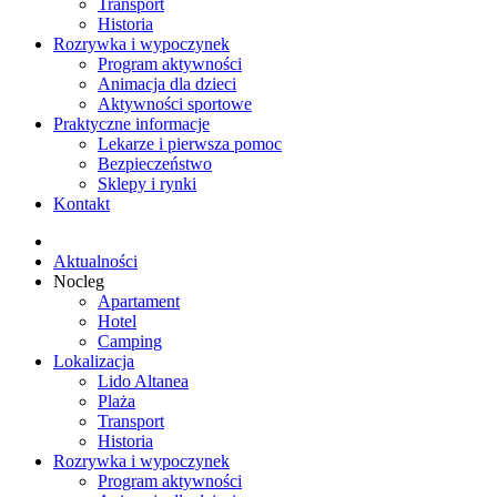
Transport
Historia
Rozrywka i wypoczynek
Program aktywności
Animacja dla dzieci
Aktywności sportowe
Praktyczne informacje
Lekarze i pierwsza pomoc
Bezpieczeństwo
Sklepy i rynki
Kontakt
Aktualności
Nocleg
Apartament
Hotel
Camping
Lokalizacja
Lido Altanea
Plaża
Transport
Historia
Rozrywka i wypoczynek
Program aktywności