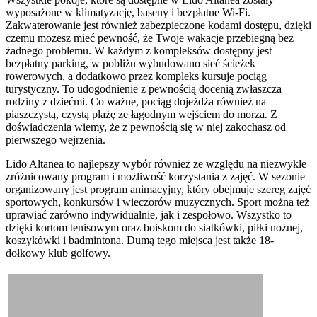
wyposażone w klimatyzację, baseny i bezpłatne Wi-Fi.
Zakwaterowanie jest również zabezpieczone kodami dostępu, dzięki
czemu możesz mieć pewność, że Twoje wakacje przebiegną bez
żadnego problemu. W każdym z kompleksów dostępny jest
bezpłatny parking, w pobliżu wybudowano sieć ścieżek
rowerowych, a dodatkowo przez kompleks kursuje pociąg
turystyczny. To udogodnienie z pewnością docenią zwłaszcza
rodziny z dziećmi. Co ważne, pociąg dojeżdża również na
piaszczystą, czystą plażę ze łagodnym wejściem do morza. Z
doświadczenia wiemy, że z pewnością się w niej zakochasz od
pierwszego wejrzenia.
Lido Altanea to najlepszy wybór również ze względu na niezwykle
zróżnicowany program i możliwość korzystania z zajęć. W sezonie
organizowany jest program animacyjny, który obejmuje szereg zajęć
sportowych, konkursów i wieczorów muzycznych. Sport można też
uprawiać zarówno indywidualnie, jak i zespołowo. Wszystko to
dzięki kortom tenisowym oraz boiskom do siatkówki, piłki nożnej,
koszykówki i badmintona. Dumą tego miejsca jest także 18-
dołkowy klub golfowy.