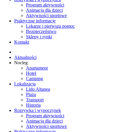
Program aktywności
Animacja dla dzieci
Aktywności sportowe
Praktyczne informacje
Lekarze i pierwsza pomoc
Bezpieczeństwo
Sklepy i rynki
Kontakt
Aktualności
Nocleg
Apartament
Hotel
Camping
Lokalizacja
Lido Altanea
Plaża
Transport
Historia
Rozrywka i wypoczynek
Program aktywności
Animacja dla dzieci
Aktywności sportowe
Praktyczne informacje