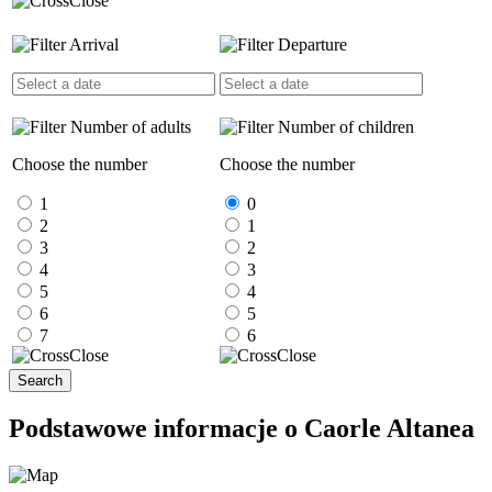
Close
Arrival
Departure
Number of adults
Number of children
Choose the number
Choose the number
1
0
2
1
3
2
4
3
5
4
6
5
7
6
Close
Close
Search
Podstawowe informacje o Caorle Altanea