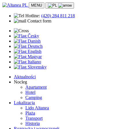
MENU
Hotline:
(420)
284 811 218
Contact form
Česky
Danish
Deutsch
English
Magyar
Italiano
Slovensky
Aktualności
Nocleg
Apartament
Hotel
Camping
Lokalizacja
Lido Altanea
Plaża
Transport
Historia
Rozrywka i wypoczynek