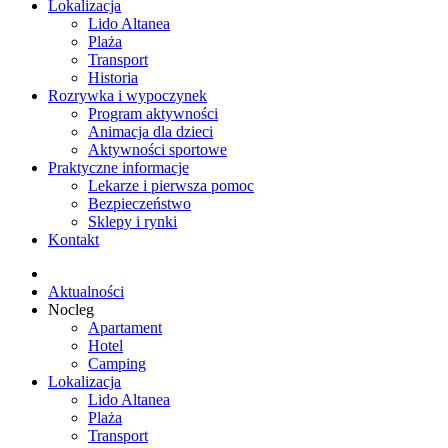
Lokalizacja
Lido Altanea
Plaża
Transport
Historia
Rozrywka i wypoczynek
Program aktywności
Animacja dla dzieci
Aktywności sportowe
Praktyczne informacje
Lekarze i pierwsza pomoc
Bezpieczeństwo
Sklepy i rynki
Kontakt
Aktualności
Nocleg
Apartament
Hotel
Camping
Lokalizacja
Lido Altanea
Plaża
Transport