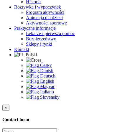
Historia
Rozrywka i wypoczynek
Program aktywności
Animacja dla dzieci
Aktywności sportowe
Praktyczne informacje
Lekarze i pierwsza pomoc
Bezpieczeństwo
Sklepy i rynki
Kontakt
Polski
Česky
Danish
Deutsch
English
Magyar
Italiano
Slovensky
×
Contact form