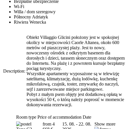
Bezpłatne ubezpieczenie
Wi-Fi
Willa / dom szeregowy
Północny Adriatyk
Riwiera Wenecka
Obiekt Villaggio Glicini położony jest w spokojnej
okolicy w miejscowości Caorle Altanea, około 600
metrów od piaszczystej plaży. Jest to nowy,
nowoczesny ośrodek z odkrytym basenem dla
dorosłych i dzieci, tarasem słonecznym oraz dostępem
do Internetu. Na plażę i z powrotem kursuje bezpłatny
pociąg turystyczny.
Description:
Wszystkie apartamenty wyposażone są w telewizję
satelitarną, klimatyzację, dużą lodówkę, kuchenkę
mikrofalową, czajnik, toster, zmywarkę do naczyń,
sejf i zarezerwowane miejsce parkingowe.
Pobyt z małym psem objęty jest dodatkową opłatą w
wysokości 50 €, o którą należy poprosić w momencie
dokonywania rezerwacji.
Room type
Price of accommodation
Date
from 4
15. 08. - 22. 08.
Show more