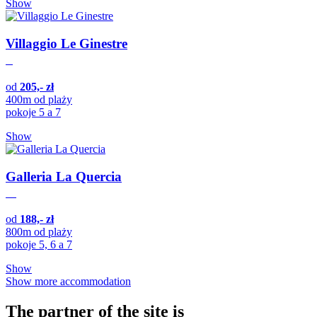
Show
Villaggio Le Ginestre
od
205,- zł
400m od plaży
pokoje 5 a 7
Show
Galleria La Quercia
od
188,- zł
800m od plaży
pokoje 5, 6 a 7
Show
Show more accommodation
The partner of the site is