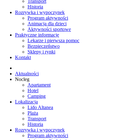
Transport
Historia
Rozrywka i wypoczynek
Program aktywności
Animacja dla dzieci
Aktywności sportowe
Praktyczne informacje
Lekarze i pierwsza pomoc
Bezpieczeństwo
Sklepy i rynki
Kontakt
Aktualności
Nocleg
Apartament
Hotel
Camping
Lokalizacja
Lido Altanea
Plaża
Transport
Historia
Rozrywka i wypoczynek
Program aktywności