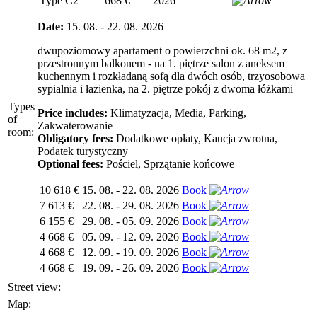
Type C2
668 €
2026
Date:
15. 08. - 22. 08. 2026
dwupoziomowy apartament o powierzchni ok. 68 m2, z
przestronnym balkonem - na 1. piętrze salon z aneksem
kuchennym i rozkładaną sofą dla dwóch osób, trzyosobowa
sypialnia i łazienka, na 2. piętrze pokój z dwoma łóżkami
Types
Price includes:
Klimatyzacja, Media, Parking,
of
Zakwaterowanie
room:
Obligatory fees:
Dodatkowe opłaty, Kaucja zwrotna,
Podatek turystyczny
Optional fees:
Pościel, Sprzątanie końcowe
10 618 €
15. 08. - 22. 08. 2026
Book
7 613 €
22. 08. - 29. 08. 2026
Book
6 155 €
29. 08. - 05. 09. 2026
Book
4 668 €
05. 09. - 12. 09. 2026
Book
4 668 €
12. 09. - 19. 09. 2026
Book
4 668 €
19. 09. - 26. 09. 2026
Book
Street view:
Map: