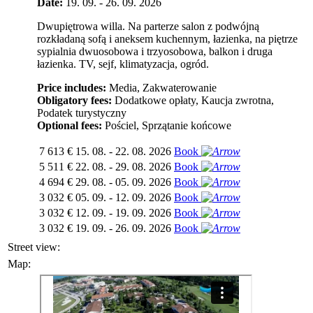
Date:
19. 09. - 26. 09. 2026
Dwupiętrowa willa. Na parterze salon z podwójną
rozkładaną sofą i aneksem kuchennym, łazienka, na piętrze
sypialnia dwuosobowa i trzyosobowa, balkon i druga
łazienka. TV, sejf, klimatyzacja, ogród.
Price includes:
Media, Zakwaterowanie
Obligatory fees:
Dodatkowe opłaty, Kaucja zwrotna,
Podatek turystyczny
Optional fees:
Pościel, Sprzątanie końcowe
7 613 €
15. 08. - 22. 08. 2026
Book
5 511 €
22. 08. - 29. 08. 2026
Book
4 694 €
29. 08. - 05. 09. 2026
Book
3 032 €
05. 09. - 12. 09. 2026
Book
3 032 €
12. 09. - 19. 09. 2026
Book
3 032 €
19. 09. - 26. 09. 2026
Book
Street view:
Map: