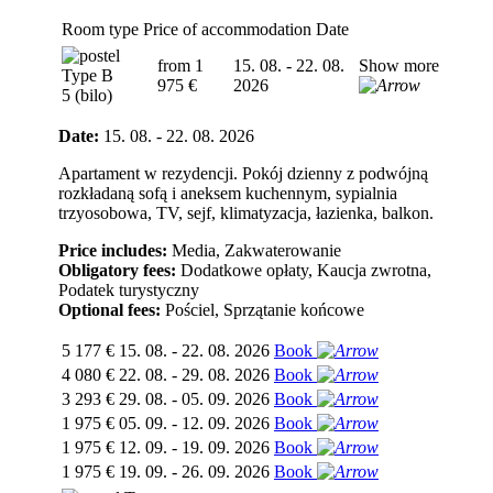
Room type
Price of accommodation
Date
from 1
15. 08. - 22. 08.
Show more
Type B
975 €
2026
5 (bilo)
Date:
15. 08. - 22. 08. 2026
Apartament w rezydencji. Pokój dzienny z podwójną
rozkładaną sofą i aneksem kuchennym, sypialnia
trzyosobowa, TV, sejf, klimatyzacja, łazienka, balkon.
Price includes:
Media, Zakwaterowanie
Obligatory fees:
Dodatkowe opłaty, Kaucja zwrotna,
Podatek turystyczny
Optional fees:
Pościel, Sprzątanie końcowe
5 177 €
15. 08. - 22. 08. 2026
Book
4 080 €
22. 08. - 29. 08. 2026
Book
3 293 €
29. 08. - 05. 09. 2026
Book
1 975 €
05. 09. - 12. 09. 2026
Book
1 975 €
12. 09. - 19. 09. 2026
Book
1 975 €
19. 09. - 26. 09. 2026
Book