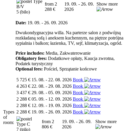
Type
from 2
19. 09. - 26. 09.
Show more
B/V
288 €
2026
5 (bilo)
Date:
19. 09. - 26. 09. 2026
Dwukondygnacyjna willa. Na parterze salon z podwójną
rozkładaną sofą i aneksem kuchennym, na piętrze potrójna
sypialnia i balkon; łazienka, TV, sejf, klimatyzacja, ogród.
Price includes:
Media, Zakwaterowanie
Obligatory fees:
Dodatkowe opłaty, Kaucja zwrotna,
Podatek turystyczny
Optional fees:
Pościel, Sprzątanie końcowe
5 725 €
15. 08. - 22. 08. 2026
Book
4 263 €
22. 08. - 29. 08. 2026
Book
3 437 €
29. 08. - 05. 09. 2026
Book
2 288 €
05. 09. - 12. 09. 2026
Book
2 288 €
12. 09. - 19. 09. 2026
Book
Types
2 288 €
19. 09. - 26. 09. 2026
Book
of
from 2
19. 09. - 26. 09.
Show more
room:
Type C
806 €
2026
7 (trilo)