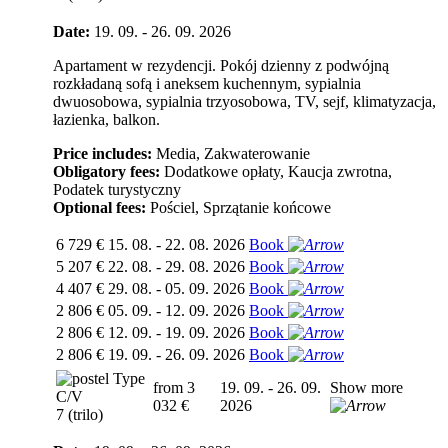
Date:
19. 09. - 26. 09. 2026
Apartament w rezydencji. Pokój dzienny z podwójną
rozkładaną sofą i aneksem kuchennym, sypialnia
dwuosobowa, sypialnia trzyosobowa, TV, sejf, klimatyzacja,
łazienka, balkon.
Price includes:
Media, Zakwaterowanie
Obligatory fees:
Dodatkowe opłaty, Kaucja zwrotna,
Podatek turystyczny
Optional fees:
Pościel, Sprzątanie końcowe
6 729 €
15. 08. - 22. 08. 2026
Book
5 207 €
22. 08. - 29. 08. 2026
Book
4 407 €
29. 08. - 05. 09. 2026
Book
2 806 €
05. 09. - 12. 09. 2026
Book
2 806 €
12. 09. - 19. 09. 2026
Book
2 806 €
19. 09. - 26. 09. 2026
Book
Type
from 3
19. 09. - 26. 09.
Show more
C/V
032 €
2026
7 (trilo)