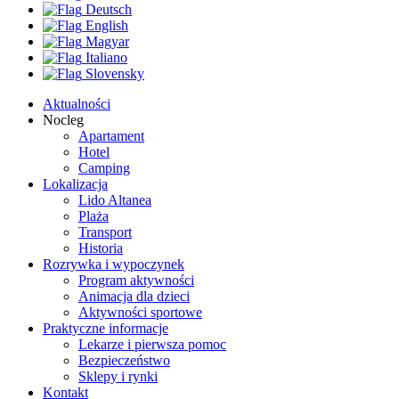
Deutsch
English
Magyar
Italiano
Slovensky
Aktualności
Nocleg
Apartament
Hotel
Camping
Lokalizacja
Lido Altanea
Plaża
Transport
Historia
Rozrywka i wypoczynek
Program aktywności
Animacja dla dzieci
Aktywności sportowe
Praktyczne informacje
Lekarze i pierwsza pomoc
Bezpieczeństwo
Sklepy i rynki
Kontakt