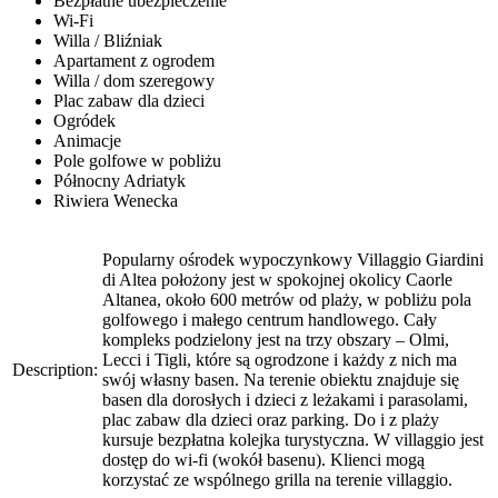
Bezpłatne ubezpieczenie
Wi-Fi
Willa / Bliźniak
Apartament z ogrodem
Willa / dom szeregowy
Plac zabaw dla dzieci
Ogródek
Animacje
Pole golfowe w pobliżu
Północny Adriatyk
Riwiera Wenecka
Popularny ośrodek wypoczynkowy Villaggio Giardini
di Altea położony jest w spokojnej okolicy Caorle
Altanea, około 600 metrów od plaży, w pobliżu pola
golfowego i małego centrum handlowego. Cały
kompleks podzielony jest na trzy obszary – Olmi,
Lecci i Tigli, które są ogrodzone i każdy z nich ma
Description:
swój własny basen. Na terenie obiektu znajduje się
basen dla dorosłych i dzieci z leżakami i parasolami,
plac zabaw dla dzieci oraz parking. Do i z plaży
kursuje bezpłatna kolejka turystyczna. W villaggio jest
dostęp do wi-fi (wokół basenu). Klienci mogą
korzystać ze wspólnego grilla na terenie villaggio.