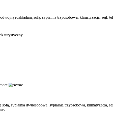
wójną rozkładaną sofą, sypialnia trzyosobowa, klimatyzacja, sejf, tele
ek turystyczny
more
fą, sypialnia dwuosobowa, sypialnia trzyosobowa, klimatyzacja, sejf,
owe.