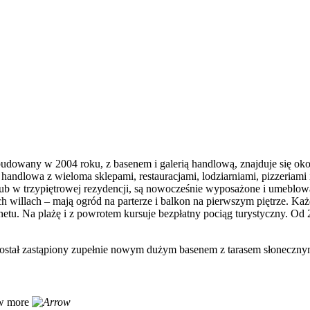
udowany w 2004 roku, z basenem i galerią handlową, znajduje się okoł
andlowa z wieloma sklepami, restauracjami, lodziarniami, pizzeriami i
b w trzypiętrowej rezydencji, są nowocześnie wyposażone i umeblowane
h willach – mają ogród na parterze i balkon na pierwszym piętrze. 
netu. Na plażę i z powrotem kursuje bezpłatny pociąg turystyczny. Od
tał zastąpiony zupełnie nowym dużym basenem z tarasem słonecznym 
w more