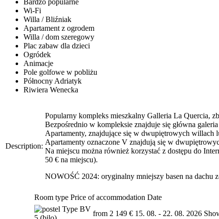
Bardzo popularne
Wi-Fi
Willa / Bliźniak
Apartament z ogrodem
Willa / dom szeregowy
Plac zabaw dla dzieci
Ogródek
Animacje
Pole golfowe w pobliżu
Północny Adriatyk
Riwiera Wenecka
Popularny kompleks mieszkalny Galleria La Quercia, zb
Bezpośrednio w kompleksie znajduje się główna galeria h
Apartamenty, znajdujące się w dwupiętrowych willach lu
Apartamenty oznaczone V znajdują się w dwupiętrowyc
Description:
Na miejscu można również korzystać z dostępu do Inter
50 € na miejscu).
NOWOŚĆ 2024: oryginalny mniejszy basen na dachu zos
Room type
Price of accommodation
Date
Type BV
from 2 149 €
15. 08. - 22. 08. 2026
Sho
5 (bilo)