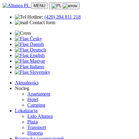
MENU
Hotline:
(420)
284 811 218
Contact form
Česky
Danish
Deutsch
English
Magyar
Italiano
Slovensky
Aktualności
Nocleg
Apartament
Hotel
Camping
Lokalizacja
Lido Altanea
Plaża
Transport
Historia
Rozrywka i wypoczynek