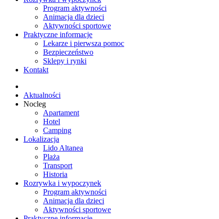
Program aktywności
Animacja dla dzieci
Aktywności sportowe
Praktyczne informacje
Lekarze i pierwsza pomoc
Bezpieczeństwo
Sklepy i rynki
Kontakt
Aktualności
Nocleg
Apartament
Hotel
Camping
Lokalizacja
Lido Altanea
Plaża
Transport
Historia
Rozrywka i wypoczynek
Program aktywności
Animacja dla dzieci
Aktywności sportowe
Praktyczne informacje