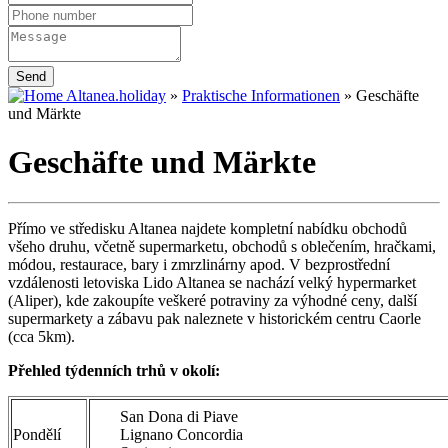
Send
Altanea.holiday
»
Praktische Informationen
»
Geschäfte
und Märkte
Geschäfte und Märkte
Přímo ve středisku Altanea najdete kompletní nabídku obchodů
všeho druhu, včetně supermarketu, obchodů s oblečením, hračkami,
módou, restaurace, bary i zmrzlinárny apod. V bezprostřední
vzdálenosti letoviska Lido Altanea se nachází velký hypermarket
(Aliper), kde zakoupíte veškeré potraviny za výhodné ceny, další
supermarkety a zábavu pak naleznete v historickém centru Caorle
(cca 5km).
Přehled týdenních trhů v okolí:
San Dona di Piave
Pondělí
Lignano Concordia