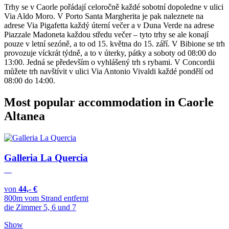
Trhy se v Caorle pořádají celoročně každé sobotní dopoledne v ulici
Via Aldo Moro. V Porto Santa Margherita je pak naleznete na
adrese Via Pigafetta každý úterní večer a v Duna Verde na adrese
Piazzale Madoneta každou středu večer – tyto trhy se ale konají
pouze v letní sezóně, a to od 15. května do 15. září. V Bibione se trh
provozuje víckrát týdně, a to v úterky, pátky a soboty od 08:00 do
13:00. Jedná se především o vyhlášený trh s rybami. V Concordii
můžete trh navštívit v ulici Via Antonio Vivaldi každé pondělí od
08:00 do 14:00.
Most popular accommodation in Caorle
Altanea
Galleria La Quercia
von
44,- €
800m vom Strand entfernt
die Zimmer 5, 6 und 7
Show