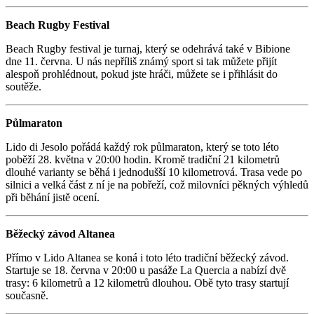
Beach Rugby Festival
Beach Rugby festival je turnaj, který se odehrává také v Bibione
dne 11. června. U nás nepříliš známý sport si tak můžete přijít
alespoň prohlédnout, pokud jste hráči, můžete se i přihlásit do
soutěže.
Půlmaraton
Lido di Jesolo pořádá každý rok půlmaraton, který se toto léto
poběží 28. května v 20:00 hodin. Kromě tradiční 21 kilometrů
dlouhé varianty se běhá i jednodušší 10 kilometrová. Trasa vede po
silnici a velká část z ní je na pobřeží, což milovníci pěkných výhledů
při běhání jistě ocení.
Běžecký závod Altanea
Přímo v Lido Altanea se koná i toto léto tradiční běžecký závod.
Startuje se 18. června v 20:00 u pasáže La Quercia a nabízí dvě
trasy: 6 kilometrů a 12 kilometrů dlouhou. Obě tyto trasy startují
současně.