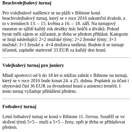
Beachvolejbalový turnaj
Pro volejbalové nadšence se na pláži v Bibione koná
beachvolejbalový turnaj, který se v roce 2016 uskuteční dvakrát, a
to v termínech 13. – 15. května a 16. – 18. září. Na turnajový
maraton se sjíždí každý rok desítky tisíc hráčů a diváků. Pokud
byste měli zájem se zúčastnit, je třeba se předem přihlásit. Kategorie
se hrají následující: 2×2 mužské týmy; 2×2 ženské týmy; 3×3
mužské; 3×3 ženské a 4×4 družstva smíšená. Budete-li se turnaje
účastnit, zaplatíte startovné 33 EUR za každý den hraní.
Volejbalový turnaj pro juniory
Mladí sportovci od 6 do 18 let si můžou zahrát v Bibione na turnaji,
který se v roce 2016 bude konat 24. a 25. dubna. Poplatek za účast i
ubytování činí 36 EUR za dvoudenní hraní a asistenci trenérů. I
tento turnaj vyžaduje přihlášení předem.
Fotbalový turnaj
Letní fotbalový turnaj se koná v Bibione 11. června. Soutěží se ve
složení týmů 5×5 – muži a 5×5 – ženy, opět je třeba se přihlašovat
předem.