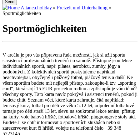
Send
Altanea.holiday
»
Freizeit und Unterhaltung
»
Sportmöglichkeiten
Sportmöglichkeiten
V areálu je pro vás připravena řada možností, jak si užít sportu
s asistencí profesionálních trenérů i o samotě. Přístupné jsou lekce
individuálních sportů, např. pilates, aerobicu, zumby, jógy a
podobných. Z kolektivních sportů poskytujeme například
beachvolejbal, obyčejný i plážový fotbal, plážový tenis a další. Ke
všem sportům budete mít nejlepší přístup, zakoupíte-li tzv. „sporting
card“, která stojí 15 EUR pro celou rodinu a zpřístupňuje vám téměř
všechny sporty. Tato karta navíc pokrývá i asistenci trenérů, pokud ji
budete chtít. Seznam věcí, které karta zahrnuje, čítá například:
tenisový kurz, fotbal pro děti ve věku 5-12 let, odpolední fotbalové
turnaje pro děti starší 13 let, slevu na soukromé lekce tenisu, přístup
na kurty, volejbalová hřiště, fotbalová hřiště, pingpongové stoly atd.
Budete-li se chtít informovat o sportovních službách nebo si
zarezervovat kurt či hřiště, volejte na telefonní číslo +39 348
5723145.