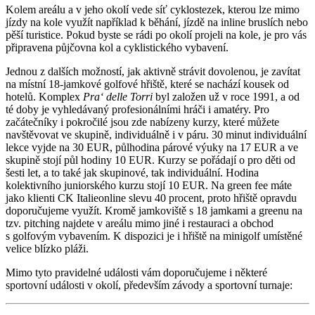
Kolem areálu a v jeho okolí vede síť cyklostezek, kterou lze mimo
jízdy na kole využít například k běhání, jízdě na inline bruslích nebo
pěší turistice. Pokud byste se rádi po okolí projeli na kole, je pro vás
připravena půjčovna kol a cyklistického vybavení.
Jednou z dalších možností, jak aktivně strávit dovolenou, je zavítat
na místní 18-jamkové golfové hřiště, které se nachází kousek od
hotelů. Komplex
Pra‘ delle Torri
byl založen už v roce 1991, a od
té doby je vyhledávaný profesionálními hráči i amatéry. Pro
začátečníky i pokročilé jsou zde nabízeny kurzy, které můžete
navštěvovat ve skupině, individuálně i v páru. 30 minut individuální
lekce vyjde na 30 EUR, půlhodina párové výuky na 17 EUR a ve
skupině stojí půl hodiny 10 EUR. Kurzy se pořádají o pro děti od
šesti let, a to také jak skupinové, tak individuální. Hodina
kolektivního juniorského kurzu stojí 10 EUR. Na green fee máte
jako klienti CK Italieonline slevu 40 procent, proto hřiště opravdu
doporučujeme využít. Kromě jamkoviště s 18 jamkami a greenu na
tzv. pitching najdete v areálu mimo jiné i restauraci a obchod
s golfovým vybavením. K dispozici je i hřiště na minigolf umístěné
velice blízko pláži.
Mimo tyto pravidelné události vám doporučujeme i některé
sportovní události v okolí, především závody a sportovní turnaje: