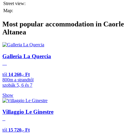
Street view:
Map:
Most popular accommodation in Caorle
Altanea
Galleria La Quercia
tól
14 260,- Ft
800m a strandtól
szobák 5, 6 és 7
Show
Villaggio Le Ginestre
tól
15 720,- Ft