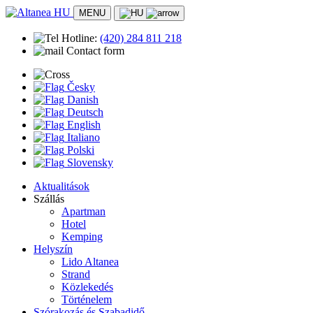
MENU
Hotline:
(420)
284 811 218
Contact form
Česky
Danish
Deutsch
English
Italiano
Polski
Slovensky
Aktualitások
Szállás
Apartman
Hotel
Kemping
Helyszín
Lido Altanea
Strand
Közlekedés
Történelem
Szórakozás és Szabadidő