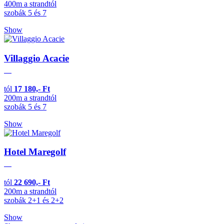
400m a strandtól
szobák 5 és 7
Show
Villaggio Acacie
tól
17 180,- Ft
200m a strandtól
szobák 5 és 7
Show
Hotel Maregolf
tól
22 690,- Ft
200m a strandtól
szobák 2+1 és 2+2
Show