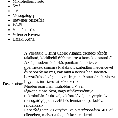
Mikrohullámú sütő
Széf
TV
Mosogatógép
Ingyenes biztosítás
Wi-Fi
Villa / sorház
Velencei Riviéra
Északi-Adria
A Villaggio Glicini Caorle Altanea csendes részén
található, körülbelül 600 méterre a homokos strandtól.
Az új, modern üdülőközpontban felnőttek és
gyermekek számára kialakított szabadtéri medencével
és napozóterasszal, valamint a helyszínen internet-
hozzáféréssel várják a vendégeket. A strandra és vissza
ingyenes turistavonat közlekedik.
Description:
Minden apartman műholdas TV-vel,
légkondicionálóval, nagy hűtőszekrénnyel,
mikrohullámú sütővel, vízforralóval, kenyérpirítóval,
mosogatógéppel, széffel és fenntartott parkolóval
rendelkezik.
Lehetőség van kiskutyával való tartózkodásra 50 € díj
ellenében, melyet a foglaláskor kell kérni.