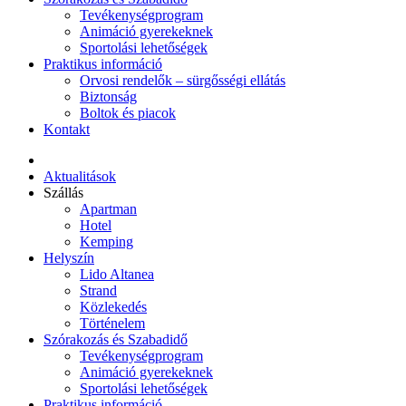
Tevékenységprogram
Animáció gyerekeknek
Sportolási lehetőségek
Praktikus információ
Orvosi rendelők – sürgősségi ellátás
Biztonság
Boltok és piacok
Kontakt
Aktualitások
Szállás
Apartman
Hotel
Kemping
Helyszín
Lido Altanea
Strand
Közlekedés
Történelem
Szórakozás és Szabadidő
Tevékenységprogram
Animáció gyerekeknek
Sportolási lehetőségek
Praktikus információ