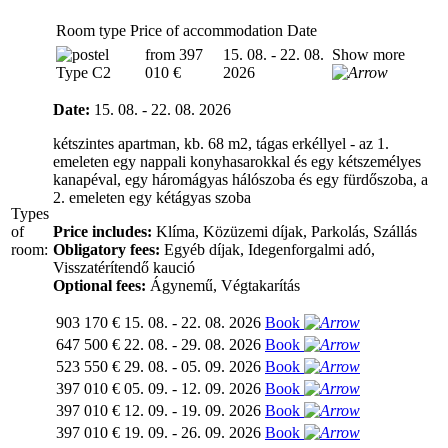
Room type
Price of accommodation
Date
from 397
15. 08. - 22. 08.
Show more
Type C2
010 €
2026
Date:
15. 08. - 22. 08. 2026
kétszintes apartman, kb. 68 m2, tágas erkéllyel - az 1.
emeleten egy nappali konyhasarokkal és egy kétszemélyes
kanapéval, egy háromágyas hálószoba és egy fürdőszoba, a
2. emeleten egy kétágyas szoba
Types
of
Price includes:
Klíma, Közüzemi díjak, Parkolás, Szállás
room:
Obligatory fees:
Egyéb díjak, Idegenforgalmi adó,
Visszatérítendő kaució
Optional fees:
Ágynemű, Végtakarítás
903 170 €
15. 08. - 22. 08. 2026
Book
647 500 €
22. 08. - 29. 08. 2026
Book
523 550 €
29. 08. - 05. 09. 2026
Book
397 010 €
05. 09. - 12. 09. 2026
Book
397 010 €
12. 09. - 19. 09. 2026
Book
397 010 €
19. 09. - 26. 09. 2026
Book