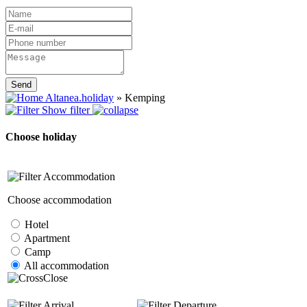
Send
Altanea.holiday
»
Kemping
Show filter
Choose holiday
Accommodation
Choose accommodation
Hotel
Apartment
Camp
All accommodation
Close
Arrival
Departure