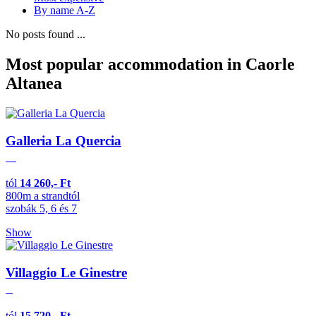
By name A-Z
No posts found ...
Most popular accommodation in Caorle
Altanea
Galleria La Quercia
tól
14 260,- Ft
800m a strandtól
szobák 5, 6 és 7
Show
Villaggio Le Ginestre
tól
15 720,- Ft