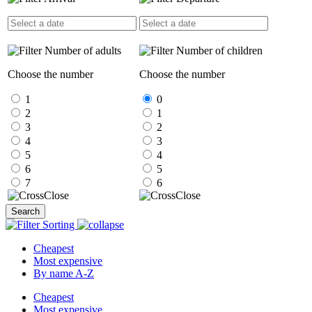
Number of adults
Number of children
Choose the number
Choose the number
1
0
2
1
3
2
4
3
5
4
6
5
7
6
Close
Close
Search
Sorting
Cheapest
Most expensive
By name A-Z
Cheapest
Most expensive