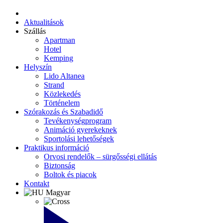
Aktualitások
Szállás
Apartman
Hotel
Kemping
Helyszín
Lido Altanea
Strand
Közlekedés
Történelem
Szórakozás és Szabadidő
Tevékenységprogram
Animáció gyerekeknek
Sportolási lehetőségek
Praktikus információ
Orvosi rendelők – sürgősségi ellátás
Biztonság
Boltok és piacok
Kontakt
Magyar