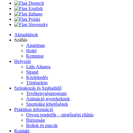
Deutsch
English
Italiano
Polski
Slovensky
Aktualitások
Szállás
Apartman
Hotel
Kemping
Helyszín
Lido Altanea
Strand
Közlekedés
Történelem
Szórakozás és Szabadidő
Tevékenységprogram
Animáció gyerekeknek
Sportolási lehetőségek
Praktikus információ
Orvosi rendelők – sürgősségi ellátás
Biztonság
Boltok és piacok
Kontakt