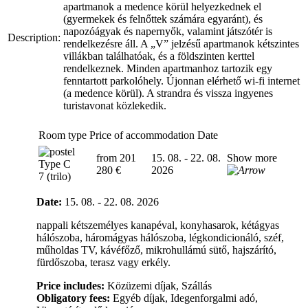
apartmanok a medence körül helyezkednek el
(gyermekek és felnőttek számára egyaránt), és
napozóágyak és napernyők, valamint játszótér is
Description:
rendelkezésre áll. A „V” jelzésű apartmanok kétszintes
villákban találhatóak, és a földszinten kerttel
rendelkeznek. Minden apartmanhoz tartozik egy
fenntartott parkolóhely. Újonnan elérhető wi-fi internet
(a medence körül). A strandra és vissza ingyenes
turistavonat közlekedik.
Room type
Price of accommodation
Date
from 201
15. 08. - 22. 08.
Show more
Type C
280 €
2026
7 (trilo)
Date:
15. 08. - 22. 08. 2026
nappali kétszemélyes kanapéval, konyhasarok, kétágyas
hálószoba, háromágyas hálószoba, légkondicionáló, széf,
műholdas TV, kávéfőző, mikrohullámú sütő, hajszárító,
fürdőszoba, terasz vagy erkély.
Price includes:
Közüzemi díjak, Szállás
Obligatory fees:
Egyéb díjak, Idegenforgalmi adó,