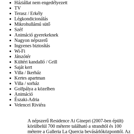
Háziállat nem engedélyezett
TV
Terasz / Erkély
Légkondicionálás
Mikrohullámú sütő
Széf
Animáció gyerekeknek
Nagyon népszerű
Ingyenes biztosítás
Wi-Fi
Játszótér
Kültéri kandalló / Grill
Saját kert
Villa / Ikerház
Kertes apartman
Villa / sorház
Golfpálya a közelben
Animáció
Északi-Adria
Velencei Riviéra
A népszerű Residence Ai Ginepri (2007-ben épült)
körülbelül 700 méterre található a strandtól és 100
méterre a Galleria La Quercia bevásárlóközponttól. Az