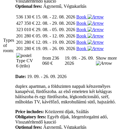
Visszatérítendő kaució
Optional fees:
Ágynemű, Végtakarítás
536 130 €
15. 08. - 22. 08. 2026
Book
427 350 €
22. 08. - 29. 08. 2026
Book
323 010 €
29. 08. - 05. 09. 2026
Book
201 280 €
05. 09. - 12. 09. 2026
Book
Types
201 280 €
12. 09. - 19. 09. 2026
Book
of
201 280 €
19. 09. - 26. 09. 2026
Book
room:
from 236
19. 09. - 26. 09.
Show more
Type CV
060 €
2026
6 (trilo)
Date:
19. 09. - 26. 09. 2026
duplex apartman, a földszinten nappali kétszemélyes
kanapéval, fürdőszoba. az első emeleten két kétágyas
hálószoba és egy fürdőszoba, légkondicionáló, széf,
műholdas TV, kávéfőző, mikrohullámú sütő, hajszárító.
Price includes:
Közüzemi díjak, Szállás
Obligatory fees:
Egyéb díjak, Idegenforgalmi adó,
Visszatérítendő kaució
Optional fees:
Ágynemű, Végtakarítás