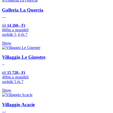
Galleria La Quercia
tól
14 260,- Ft
800m a strandtól
szobák 5, 6 és 7
Show
Villaggio Le Ginestre
tól
15 720,- Ft
400m a strandtól
szobák 5 és 7
Show
Villaggio Acacie