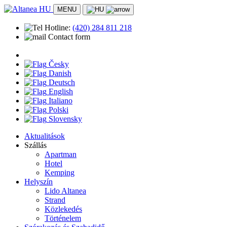
MENU
Hotline:
(420)
284 811 218
Contact form
Česky
Danish
Deutsch
English
Italiano
Polski
Slovensky
Aktualitások
Szállás
Apartman
Hotel
Kemping
Helyszín
Lido Altanea
Strand
Közlekedés
Történelem