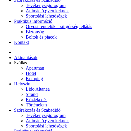
Szórakozás és Szabadidő
Tevékenységprogram
Animáció gyerekeknek
Sportolási lehetőségek
Praktikus információ
Orvosi rendelők – sürgősségi ellátás
Biztonság
Boltok és piacok
Kontakt
Aktualitások
Szállás
Apartman
Hotel
Kemping
Helyszín
Lido Altanea
Strand
Közlekedés
Történelem
Szórakozás és Szabadidő
Tevékenységprogram
Animáció gyerekeknek
Sportolási lehetőségek