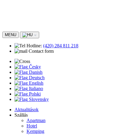
MENU
Hotline:
(420)
284 811 218
Contact form
Česky
Danish
Deutsch
English
Italiano
Polski
Slovensky
Aktualitások
Szállás
Apartman
Hotel
Kemping