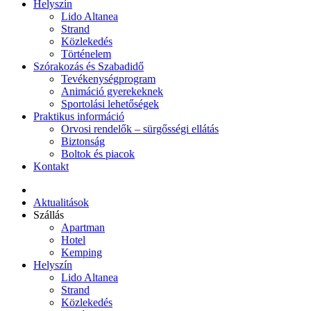
Helyszín
Lido Altanea
Strand
Közlekedés
Történelem
Szórakozás és Szabadidő
Tevékenységprogram
Animáció gyerekeknek
Sportolási lehetőségek
Praktikus információ
Orvosi rendelők – sürgősségi ellátás
Biztonság
Boltok és piacok
Kontakt
Aktualitások
Szállás
Apartman
Hotel
Kemping
Helyszín
Lido Altanea
Strand
Közlekedés