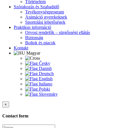
Történelem
Szórakozás és Szabadidő
Tevékenységprogram
Animáció gyerekeknek
Sportolási lehetőségek
Praktikus információ
Orvosi rendelők – sürgősségi ellátás
Biztonság
Boltok és piacok
Kontakt
Magyar
Česky
Danish
Deutsch
English
Italiano
Polski
Slovensky
×
Contact form