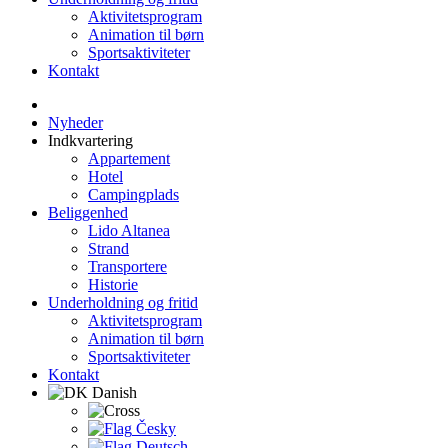
Aktivitetsprogram
Animation til børn
Sportsaktiviteter
Kontakt
Nyheder
Indkvartering
Appartement
Hotel
Campingplads
Beliggenhed
Lido Altanea
Strand
Transportere
Historie
Underholdning og fritid
Aktivitetsprogram
Animation til børn
Sportsaktiviteter
Kontakt
Danish
Česky
Deutsch