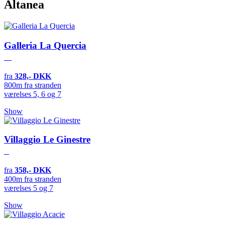
Altanea
Galleria La Quercia
fra
328,- DKK
800m fra stranden
værelses 5, 6 og 7
Show
Villaggio Le Ginestre
fra
358,- DKK
400m fra stranden
værelses 5 og 7
Show