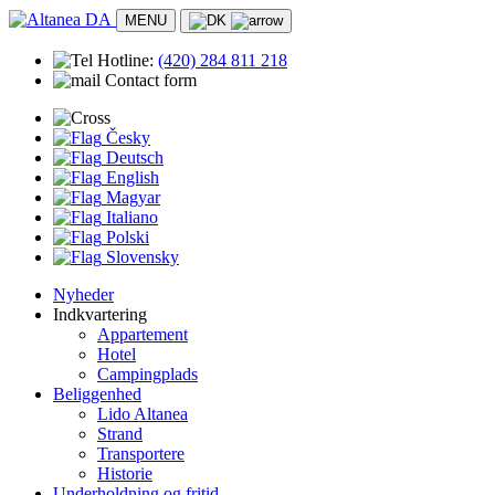
MENU
Hotline:
(420)
284 811 218
Contact form
Česky
Deutsch
English
Magyar
Italiano
Polski
Slovensky
Nyheder
Indkvartering
Appartement
Hotel
Campingplads
Beliggenhed
Lido Altanea
Strand
Transportere
Historie
Underholdning og fritid