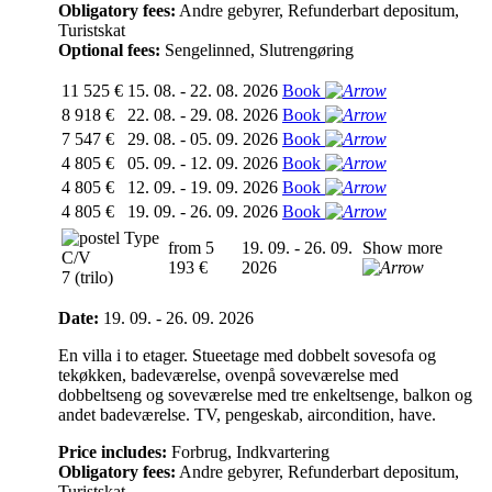
Obligatory fees:
Andre gebyrer, Refunderbart depositum,
Turistskat
Optional fees:
Sengelinned, Slutrengøring
11 525 €
15. 08. - 22. 08. 2026
Book
8 918 €
22. 08. - 29. 08. 2026
Book
7 547 €
29. 08. - 05. 09. 2026
Book
4 805 €
05. 09. - 12. 09. 2026
Book
4 805 €
12. 09. - 19. 09. 2026
Book
4 805 €
19. 09. - 26. 09. 2026
Book
Type
from 5
19. 09. - 26. 09.
Show more
C/V
193 €
2026
7 (trilo)
Date:
19. 09. - 26. 09. 2026
En villa i to etager. Stueetage med dobbelt sovesofa og
tekøkken, badeværelse, ovenpå soveværelse med
dobbeltseng og soveværelse med tre enkeltsenge, balkon og
andet badeværelse. TV, pengeskab, aircondition, have.
Price includes:
Forbrug, Indkvartering
Obligatory fees:
Andre gebyrer, Refunderbart depositum,
Turistskat