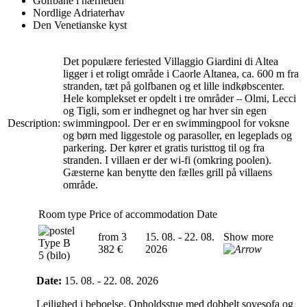
Golfbane i nærheden
Nordlige Adriaterhav
Den Venetianske kyst
Det populære feriested Villaggio Giardini di Altea
ligger i et roligt område i Caorle Altanea, ca. 600 m fra
stranden, tæt på golfbanen og et lille indkøbscenter.
Hele komplekset er opdelt i tre områder – Olmi, Lecci
og Tigli, som er indhegnet og har hver sin egen
Description:
swimmingpool. Der er en swimmingpool for voksne
og børn med liggestole og parasoller, en legeplads og
parkering. Der kører et gratis turisttog til og fra
stranden. I villaen er der wi-fi (omkring poolen).
Gæsterne kan benytte den fælles grill på villaens
område.
Room type
Price of accommodation
Date
from 3
15. 08. - 22. 08.
Show more
Type B
382 €
2026
5 (bilo)
Date:
15. 08. - 22. 08. 2026
Lejlighed i beboelse. Opholdsstue med dobbelt sovesofa og