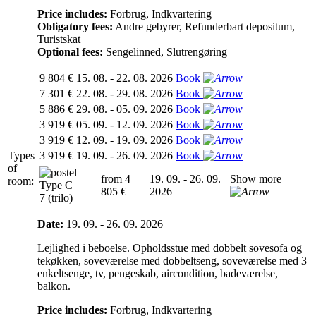
Price includes:
Forbrug, Indkvartering
Obligatory fees:
Andre gebyrer, Refunderbart depositum,
Turistskat
Optional fees:
Sengelinned, Slutrengøring
9 804 €
15. 08. - 22. 08. 2026
Book
7 301 €
22. 08. - 29. 08. 2026
Book
5 886 €
29. 08. - 05. 09. 2026
Book
3 919 €
05. 09. - 12. 09. 2026
Book
3 919 €
12. 09. - 19. 09. 2026
Book
Types
3 919 €
19. 09. - 26. 09. 2026
Book
of
from 4
19. 09. - 26. 09.
Show more
room:
Type C
805 €
2026
7 (trilo)
Date:
19. 09. - 26. 09. 2026
Lejlighed i beboelse. Opholdsstue med dobbelt sovesofa og
tekøkken, soveværelse med dobbeltseng, soveværelse med 3
enkeltsenge, tv, pengeskab, aircondition, badeværelse,
balkon.
Price includes:
Forbrug, Indkvartering