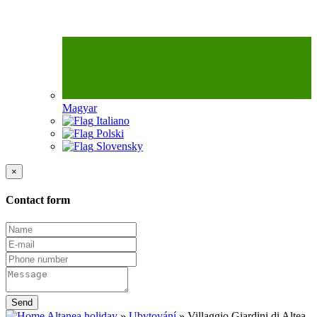
Magyar
Italiano
Polski
Slovensky
×
Contact form
Send
Altanea.holiday
»
Ubytování
»
Villaggio Giardini di Altea