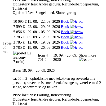
Obligatory fees:
Andre gebyrer, Refunderbart depositum,
Turistskat
Optional fees:
Sengelinned, Slutrengøring
10 095 €
15. 08. - 22. 08. 2026
Book
7 599 €
22. 08. - 29. 08. 2026
Book
5 856 €
29. 08. - 05. 09. 2026
Book
3 785 €
05. 09. - 12. 09. 2026
Book
3 785 €
12. 09. - 19. 09. 2026
Book
Types
of
3 785 €
19. 09. - 26. 09. 2026
Book
room:
C2
from 4
19. 09. - 26. 09.
Show more
Balcony
701 €
2026
7 (trilo)
Date:
19. 09. - 26. 09. 2026
ca. 55 m2 - opholdsstue med tekøkken og sovesofa til 2
personer, soveværelse med 3 enkeltsenge og værelse med 2
senge, badeværelse og balkon.
Price includes:
Forbrug, Indkvartering
Obligatory fees:
Andre gebyrer, Refunderbart depositum,
Turistskat