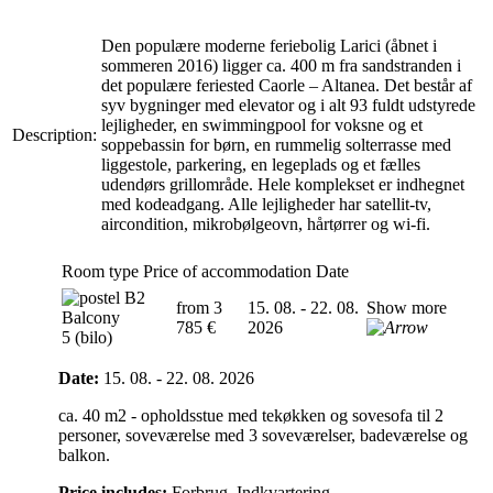
Den populære moderne feriebolig Larici (åbnet i
sommeren 2016) ligger ca. 400 m fra sandstranden i
det populære feriested Caorle – Altanea. Det består af
syv bygninger med elevator og i alt 93 fuldt udstyrede
lejligheder, en swimmingpool for voksne og et
Description:
soppebassin for børn, en rummelig solterrasse med
liggestole, parkering, en legeplads og et fælles
udendørs grillområde. Hele komplekset er indhegnet
med kodeadgang. Alle lejligheder har satellit-tv,
aircondition, mikrobølgeovn, hårtørrer og wi-fi.
Room type
Price of accommodation
Date
B2
from 3
15. 08. - 22. 08.
Show more
Balcony
785 €
2026
5 (bilo)
Date:
15. 08. - 22. 08. 2026
ca. 40 m2 - opholdsstue med tekøkken og sovesofa til 2
personer, soveværelse med 3 soveværelser, badeværelse og
balkon.
Price includes:
Forbrug, Indkvartering