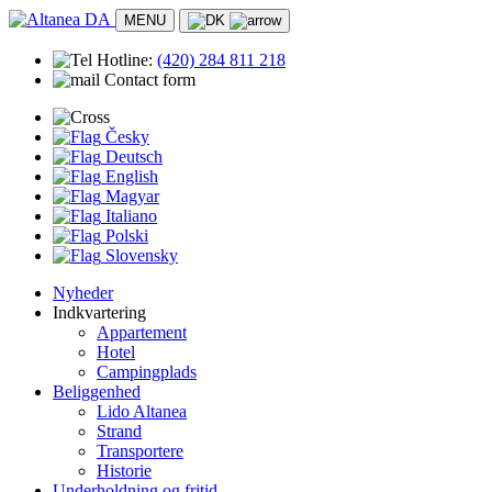
MENU
Hotline:
(420)
284 811 218
Contact form
Česky
Deutsch
English
Magyar
Italiano
Polski
Slovensky
Nyheder
Indkvartering
Appartement
Hotel
Campingplads
Beliggenhed
Lido Altanea
Strand
Transportere
Historie
Underholdning og fritid