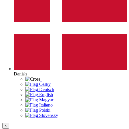
Danish
Česky
Deutsch
English
Magyar
Italiano
Polski
Slovensky
×