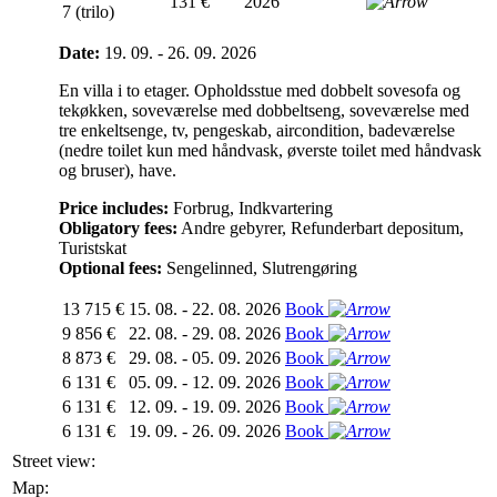
131 €
2026
7 (trilo)
Date:
19. 09. - 26. 09. 2026
En villa i to etager. Opholdsstue med dobbelt sovesofa og
tekøkken, soveværelse med dobbeltseng, soveværelse med
tre enkeltsenge, tv, pengeskab, aircondition, badeværelse
(nedre toilet kun med håndvask, øverste toilet med håndvask
og bruser), have.
Price includes:
Forbrug, Indkvartering
Obligatory fees:
Andre gebyrer, Refunderbart depositum,
Turistskat
Optional fees:
Sengelinned, Slutrengøring
13 715 €
15. 08. - 22. 08. 2026
Book
9 856 €
22. 08. - 29. 08. 2026
Book
8 873 €
29. 08. - 05. 09. 2026
Book
6 131 €
05. 09. - 12. 09. 2026
Book
6 131 €
12. 09. - 19. 09. 2026
Book
6 131 €
19. 09. - 26. 09. 2026
Book
Street view:
Map: