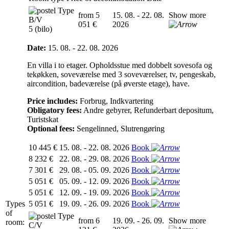
Type
from 5
15. 08. - 22. 08.
Show more
B/V
051 €
2026
5 (bilo)
Date:
15. 08. - 22. 08. 2026
En villa i to etager. Opholdsstue med dobbelt sovesofa og
tekøkken, soveværelse med 3 soveværelser, tv, pengeskab,
aircondition, badeværelse (på øverste etage), have.
Price includes:
Forbrug, Indkvartering
Obligatory fees:
Andre gebyrer, Refunderbart depositum,
Turistskat
Optional fees:
Sengelinned, Slutrengøring
10 445 €
15. 08. - 22. 08. 2026
Book
8 232 €
22. 08. - 29. 08. 2026
Book
7 301 €
29. 08. - 05. 09. 2026
Book
5 051 €
05. 09. - 12. 09. 2026
Book
5 051 €
12. 09. - 19. 09. 2026
Book
Types
5 051 €
19. 09. - 26. 09. 2026
Book
of
Type
from 6
19. 09. - 26. 09.
Show more
room:
C/V