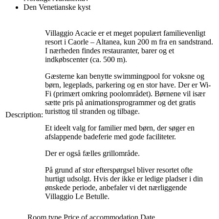
Den Venetianske kyst
Villaggio Acacie er et meget populært familievenligt
resort i Caorle – Altanea, kun 200 m fra en sandstrand.
I nærheden findes restauranter, barer og et
indkøbscenter (ca. 500 m).
Gæsterne kan benytte swimmingpool for voksne og
børn, legeplads, parkering og en stor have. Der er Wi-
Fi (primært omkring poolområdet). Børnene vil især
sætte pris på animationsprogrammer og det gratis
turisttog til stranden og tilbage.
Description:
Et ideelt valg for familier med børn, der søger en
afslappende badeferie med gode faciliteter.
Der er også fælles grillområde.
På grund af stor efterspørgsel bliver resortet ofte
hurtigt udsolgt. Hvis der ikke er ledige pladser i din
ønskede periode, anbefaler vi det nærliggende
Villaggio Le Betulle.
Room type
Price of accommodation
Date