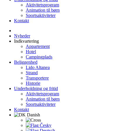
Aktivitetsprogram
Animation til børn
Sportsaktiviteter
Kontakt
Nyheder
Indkvartering
Appartement
Hotel
Campingplads
Beliggenhed
Lido Altanea
Strand
Transportere
Historie
Underholdning og fritid
Aktivitetsprogram
Animation til børn
Sportsaktiviteter
Kontakt
Danish
Česky
Deutsch