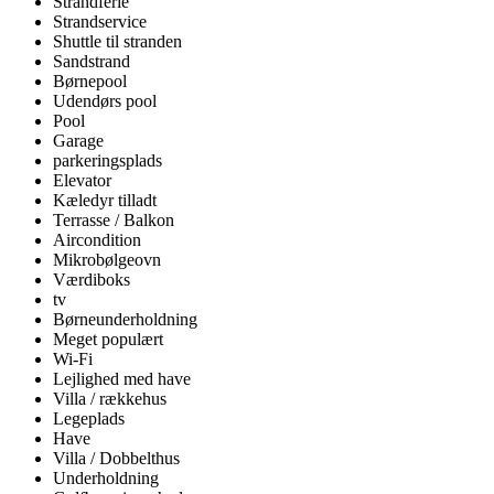
Strandferie
Strandservice
Shuttle til stranden
Sandstrand
Børnepool
Udendørs pool
Pool
Garage
parkeringsplads
Elevator
Kæledyr tilladt
Terrasse / Balkon
Aircondition
Mikrobølgeovn
Værdiboks
tv
Børneunderholdning
Meget populært
Wi-Fi
Lejlighed med have
Villa / rækkehus
Legeplads
Have
Villa / Dobbelthus
Underholdning