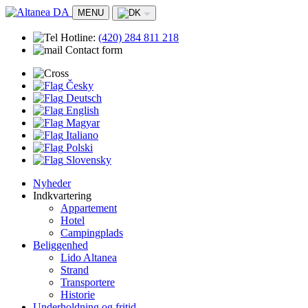
MENU
Hotline:
(420)
284 811 218
Contact form
Česky
Deutsch
English
Magyar
Italiano
Polski
Slovensky
Nyheder
Indkvartering
Appartement
Hotel
Campingplads
Beliggenhed
Lido Altanea
Strand
Transportere
Historie
Underholdning og fritid