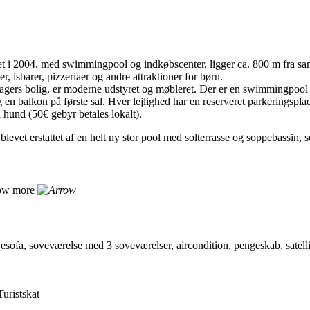
 i 2004, med swimmingpool og indkøbscenter, ligger ca. 800 m fra sand
, isbarer, pizzeriaer og andre attraktioner for børn.
treetagers bolig, er moderne udstyret og møbleret. Der er en swimmingpoo
og en balkon på første sal. Hver lejlighed har en reserveret parkeringspla
d hund (50€ gebyr betales lokalt).
vet erstattet af en helt ny stor pool med solterrasse og soppebassin, s
ow more
ofa, soveværelse med 3 soveværelser, aircondition, pengeskab, satellit
uristskat