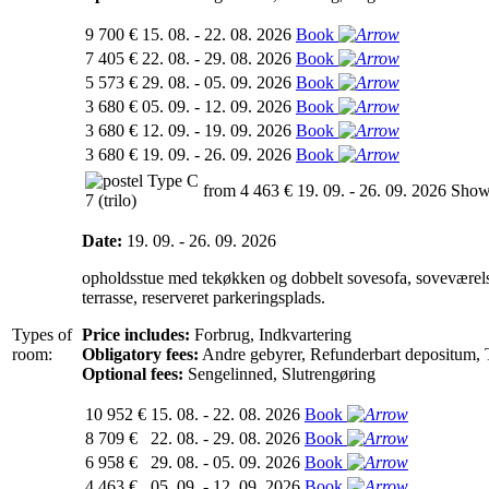
9 700 €
15. 08. - 22. 08. 2026
Book
7 405 €
22. 08. - 29. 08. 2026
Book
5 573 €
29. 08. - 05. 09. 2026
Book
3 680 €
05. 09. - 12. 09. 2026
Book
3 680 €
12. 09. - 19. 09. 2026
Book
3 680 €
19. 09. - 26. 09. 2026
Book
Type C
from 4 463 €
19. 09. - 26. 09. 2026
Show
7 (trilo)
Date:
19. 09. - 26. 09. 2026
opholdsstue med tekøkken og dobbelt sovesofa, soveværelse 
terrasse, reserveret parkeringsplads.
Types of
Price includes:
Forbrug, Indkvartering
room:
Obligatory fees:
Andre gebyrer, Refunderbart depositum, T
Optional fees:
Sengelinned, Slutrengøring
10 952 €
15. 08. - 22. 08. 2026
Book
8 709 €
22. 08. - 29. 08. 2026
Book
6 958 €
29. 08. - 05. 09. 2026
Book
4 463 €
05. 09. - 12. 09. 2026
Book