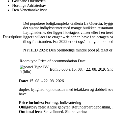
Golfbane i nærheden
Nordlige Adriaterhav
Den Venetianske kyst
Det populære boligkompleks Galleria La Quercia, bygget
det største indkøbscenter med mange butikker, restauranter
Lejlighederne, der ligger i toetagers villaer eller i en 
Description:
ligger i villaer i to etager – de har en have i stueetagen 
til og fra stranden. Fra 2022 er det også muligt at bo me
NYHED 2024: Den oprindelige mindre pool på taget er ble
Room type
Price of accommodation
Date
Type BV
from 3 680 €
15. 08. - 22. 08. 2026
Sh
5 (bilo)
Date:
15. 08. - 22. 08. 2026
duplex lejlighed, opholdsstue med tekøkken og dobbelt soves
have.
Price includes:
Forbrug, Indkvartering
Obligatory fees:
Andre gebyrer, Refunderbart depositum, T
Optional fees:
Sengelinned, Slutrengøring