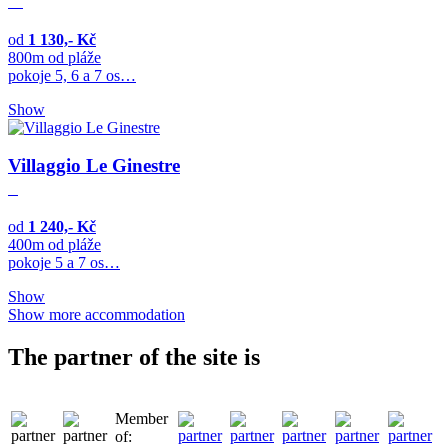
od
1 130,- Kč
800m od pláže
pokoje 5, 6 a 7 os…
Show
Villaggio Le Ginestre
od
1 240,- Kč
400m od pláže
pokoje 5 a 7 os…
Show
Show more accommodation
The partner of the site is
Member
of: