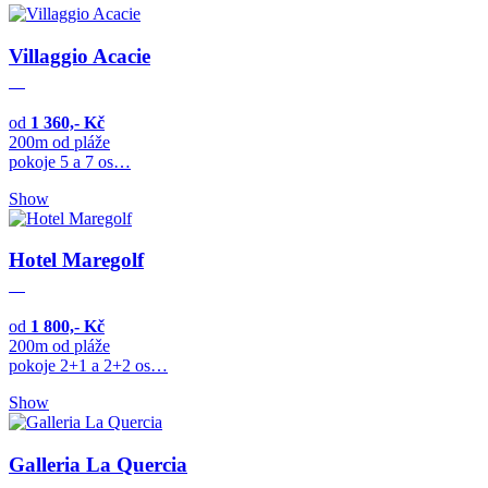
Villaggio Acacie
od
1 360,- Kč
200m od pláže
pokoje 5 a 7 os…
Show
Hotel Maregolf
od
1 800,- Kč
200m od pláže
pokoje 2+1 a 2+2 os…
Show
Galleria La Quercia