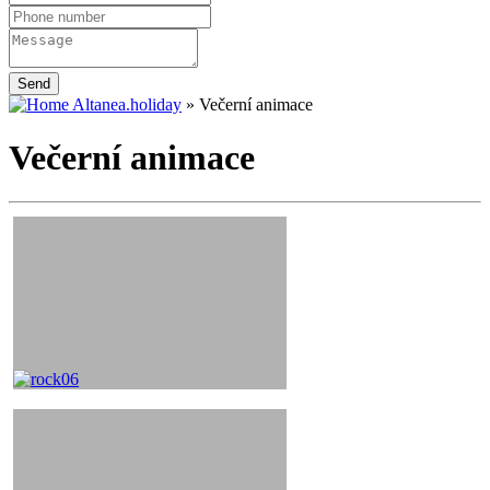
Send
Altanea.holiday
»
Večerní animace
Večerní animace