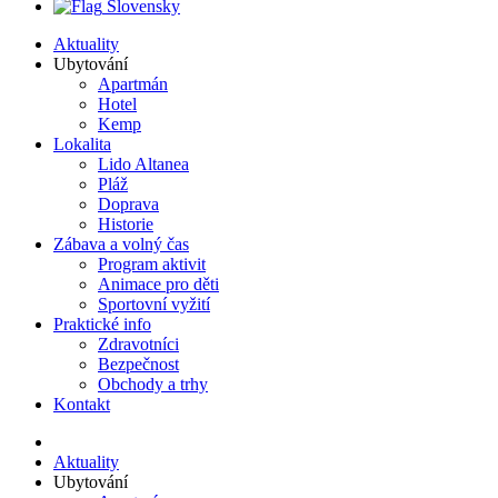
Slovensky
Aktuality
Ubytování
Apartmán
Hotel
Kemp
Lokalita
Lido Altanea
Pláž
Doprava
Historie
Zábava a volný čas
Program aktivit
Animace pro děti
Sportovní vyžití
Praktické info
Zdravotníci
Bezpečnost
Obchody a trhy
Kontakt
Aktuality
Ubytování