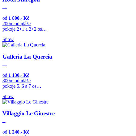
od
1 800,- Kč
200m od pláže
pokoje 2+1 a 2+2 os…
Show
Galleria La Quercia
od
1 130,- Kč
800m od pláže
pokoje 5, 6 a 7 os…
Show
Villaggio Le Ginestre
od
1 240,- Kč