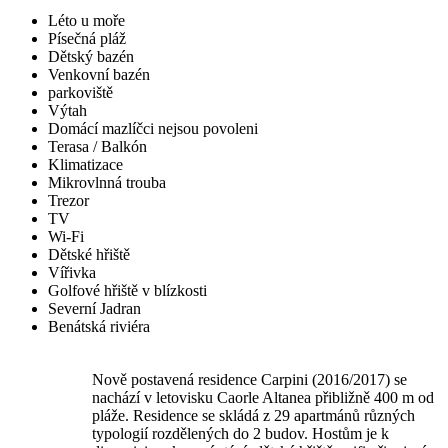
Léto u moře
Písečná pláž
Dětský bazén
Venkovní bazén
parkoviště
Výtah
Domácí mazlíčci nejsou povoleni
Terasa / Balkón
Klimatizace
Mikrovlnná trouba
Trezor
TV
Wi-Fi
Dětské hřiště
Vířivka
Golfové hřiště v blízkosti
Severní Jadran
Benátská riviéra
Nově postavená residence Carpini (2016/2017) se
nachází v letovisku Caorle Altanea přibližně 400 m od
pláže. Residence se skládá z 29 apartmánů různých
typologií rozdělených do 2 budov. Hostům je k