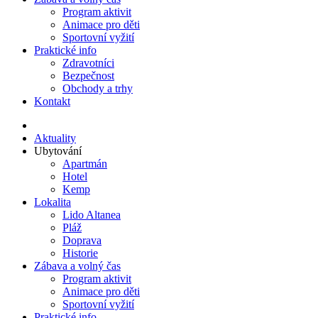
Program aktivit
Animace pro děti
Sportovní vyžití
Praktické info
Zdravotníci
Bezpečnost
Obchody a trhy
Kontakt
Aktuality
Ubytování
Apartmán
Hotel
Kemp
Lokalita
Lido Altanea
Pláž
Doprava
Historie
Zábava a volný čas
Program aktivit
Animace pro děti
Sportovní vyžití
Praktické info