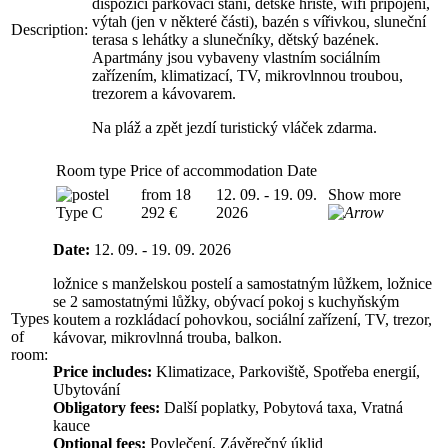
dispozici parkovací stání, dětské hřiště, wifi připojení,
výtah (jen v některé části), bazén s vířivkou, sluneční
Description:
terasa s lehátky a slunečníky, dětský bazének.
Apartmány jsou vybaveny vlastním sociálním
zařízením, klimatizací, TV, mikrovlnnou troubou,
trezorem a kávovarem.
Na pláž a zpět jezdí turistický vláček zdarma.
Room type
Price of accommodation
Date
from 18
12. 09. - 19. 09.
Show more
Type C
292 €
2026
Date:
12. 09. - 19. 09. 2026
ložnice s manželskou postelí a samostatným lůžkem, ložnice
se 2 samostatnými lůžky, obývací pokoj s kuchyňským
Types
koutem a rozkládací pohovkou, sociální zařízení, TV, trezor,
of
kávovar, mikrovlnná trouba, balkon.
room:
Price includes:
Klimatizace, Parkoviště, Spotřeba energií,
Ubytování
Obligatory fees:
Další poplatky, Pobytová taxa, Vratná
kauce
Optional fees:
Povlečení, Závěrečný úklid