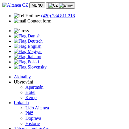
MENU
Hotline:
(420)
284 811 218
Contact form
Danish
Deutsch
English
Magyar
Italiano
Polski
Slovensky
Aktuality
Ubytování
Apartmán
Hotel
Kemp
Lokalita
Lido Altanea
Pláž
Doprava
Historie
Zábava a volný čas